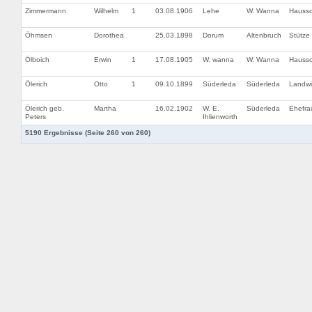
Zimmermann
Wilhelm
1
03.08.1906
Lehe
W. Wanna
Hauss
Öhmsen
Dorothea
25.03.1898
Dorum
Altenbruch
Stütze
Ölboich
Erwin
1
17.08.1905
W. wanna
W. Wanna
Hauss
Ölerich
Otto
1
09.10.1899
Süderleda
Süderleda
Landwi
Ölerich geb.
Martha
16.02.1902
W. E.
Süderleda
Ehefra
Peters
Ihlienworth
5190 Ergebnisse (Seite 260 von 260)