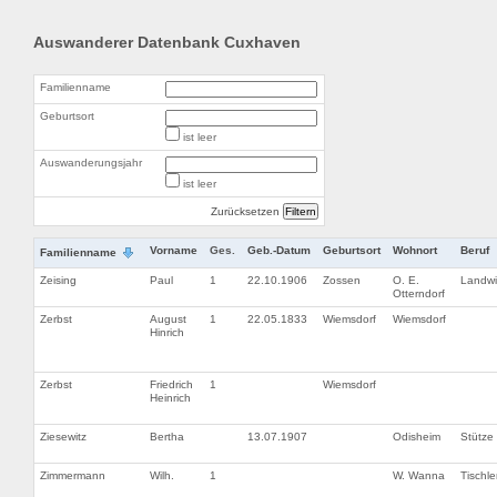
Auswanderer Datenbank Cuxhaven
Familienname
Geburtsort
ist leer
Auswanderungsjahr
ist leer
Zurücksetzen
Vorname
Ges.
Geb.-Datum
Geburtsort
Wohnort
Beruf
Familienname
Zeising
Paul
1
22.10.1906
Zossen
O. E.
Landwi
Otterndorf
Zerbst
August
1
22.05.1833
Wiemsdorf
Wiemsdorf
Hinrich
Zerbst
Friedrich
1
Wiemsdorf
Heinrich
Ziesewitz
Bertha
13.07.1907
Odisheim
Stütze
Zimmermann
Wilh.
1
W. Wanna
Tischle